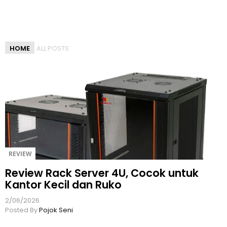
l
a
s
a
HOME
ALL POSTS
n
T
e
r
b
a
i
k
U
n
REVIEW
t
Review Rack Server 4U, Cocok untuk
u
Kantor Kecil dan Ruko
k
m
2/06/2026
u
Posted By
Pojok Seni