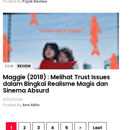
Posted By
Pojok Review
FILM
REVIEW
Maggie (2018) : Melihat Trust Issues
dalam Bingkai Realisme Magis dan
Sinema Absurd
12/12/2025
Posted By
Ami Alifia
1
2
3
4
5
Last