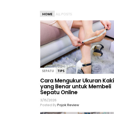
l
a
HOME
ALL POSTS
s
a
n
T
e
r
b
a
i
k
SEPATU
TIPS
U
n
Cara Mengukur Ukuran Kak
t
yang Benar untuk Membeli
u
Sepatu Online
k
m
3/15/2026
Posted By
Pojok Review
u