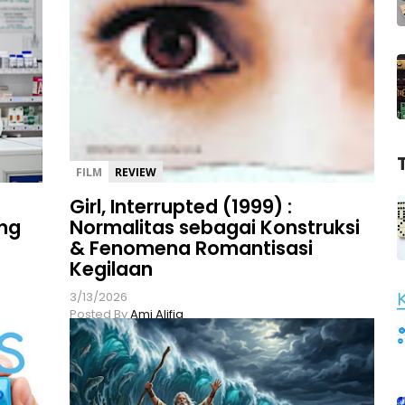
FILM
REVIEW
Girl, Interrupted (1999) :
ng
Normalitas sebagai Konstruksi
& Fenomena Romantisasi
Kegilaan
3/13/2026
Posted By
Ami Alifia