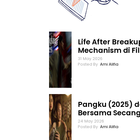
Life After Break
Mechanism di Fi
31
May
2026
Ami Alifia
Pangku (2025) da
Bersama Secangk
24
May
2026
Ami Alifia