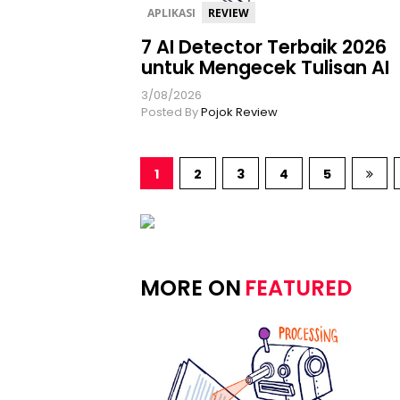
APLIKASI
REVIEW
7 AI Detector Terbaik 2026
untuk Mengecek Tulisan AI
3/08/2026
Posted By
Pojok Review
1
2
3
4
5
MORE ON
FEATURED