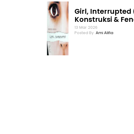
Girl, Interrupted
Konstruksi & Fe
13
Mar
2026
Ami Alifia