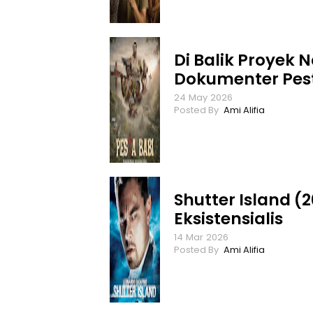
Di Balik Proyek N
Dokumenter Pest
24
May
2026
Ami Alifia
Shutter Island (2
Eksistensialis
14
Mar
2026
Ami Alifia