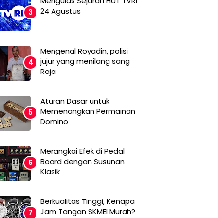
Mengulas Sejarah HUT TVRI
24 Agustus
Mengenal Royadin, polisi
jujur yang menilang sang
Raja
Aturan Dasar untuk
Memenangkan Permainan
Domino
Merangkai Efek di Pedal
Board dengan Susunan
Klasik
Berkualitas Tinggi, Kenapa
Jam Tangan SKMEI Murah?