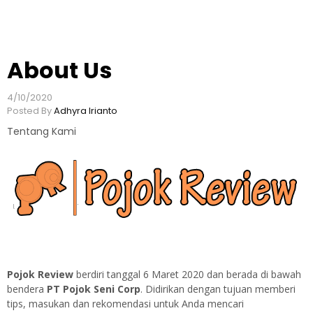
l
a
s
a
About Us
n
T
4/10/2020
e
Posted By
Adhyra Irianto
r
Tentang Kami
b
a
i
k
U
n
t
u
k
m
Pojok Review
berdiri tanggal 6 Maret 2020 dan berada di bawah
u
bendera
PT
Pojok Seni Corp
. Didirikan dengan tujuan memberi
tips, masukan dan rekomendasi untuk Anda mencari