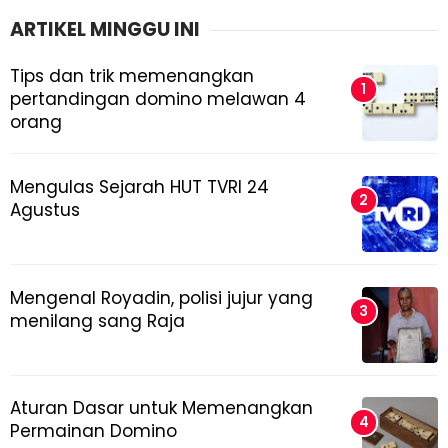
ARTIKEL MINGGU INI
Tips dan trik memenangkan
pertandingan domino melawan 4
orang
Mengulas Sejarah HUT TVRI 24
Agustus
Mengenal Royadin, polisi jujur yang
menilang sang Raja
Aturan Dasar untuk Memenangkan
Permainan Domino