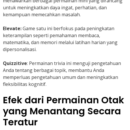
menawarkan berbagai permainan mini yang dirancang
untuk meningkatkan daya ingat, perhatian, dan
kemampuan memecahkan masalah.
Elevate:
Game satu ini berfokus pada peningkatan
keterampilan seperti pemahaman membaca,
matematika, dan memori melalui latihan harian yang
dipersonalisasi.
Quizzitive
: Permainan trivia ini menguji pengetahuan
Anda tentang berbagai topik, membantu Anda
memperluas pengetahuan umum dan meningkatkan
fleksibilitas kognitif.
Efek dari Permainan Otak
yang Menantang Secara
Teratur