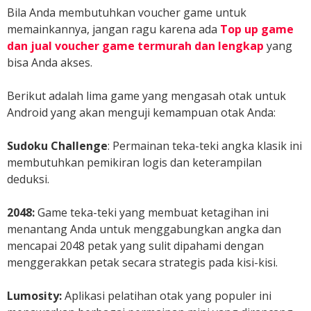
Bila Anda membutuhkan voucher game untuk
memainkannya, jangan ragu karena ada
Top up game
dan jual voucher game termurah dan lengkap
yang
bisa Anda akses.
Berikut adalah lima game yang mengasah otak untuk
Android yang akan menguji kemampuan otak Anda:
Sudoku Challenge
: Permainan teka-teki angka klasik ini
membutuhkan pemikiran logis dan keterampilan
deduksi.
2048:
Game teka-teki yang membuat ketagihan ini
menantang Anda untuk menggabungkan angka dan
mencapai 2048 petak yang sulit dipahami dengan
menggerakkan petak secara strategis pada kisi-kisi.
Lumosity:
Aplikasi pelatihan otak yang populer ini