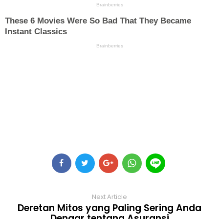
Next Article
Deretan Mitos yang Paling Sering Anda
Dengar tentang Asuransi