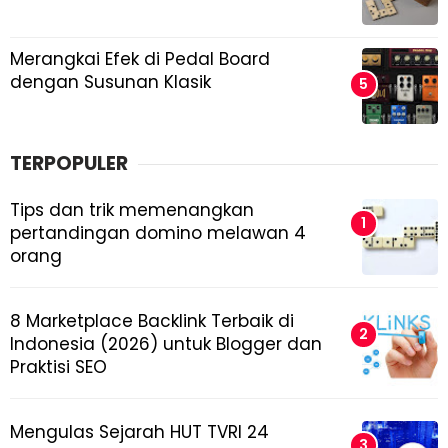
Merangkai Efek di Pedal Board
dengan Susunan Klasik
TERPOPULER
Tips dan trik memenangkan
pertandingan domino melawan 4
orang
8 Marketplace Backlink Terbaik di
Indonesia (2026) untuk Blogger dan
Praktisi SEO
Mengulas Sejarah HUT TVRI 24