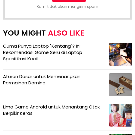
Kami tidak akan mengirim spam
ALSO LIKE
Cuma Punya Laptop "Kentang"? Ini
Rekomendasi Game Seru di Laptop
Spesifikasi Kecil
Aturan Dasar untuk Memenangkan
Permainan Domino
Lima Game Android untuk Menantang Otak
Berpikir Keras