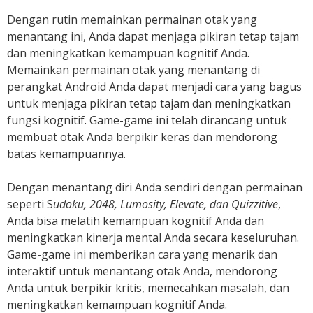
Dengan rutin memainkan permainan otak yang
menantang ini, Anda dapat menjaga pikiran tetap tajam
dan meningkatkan kemampuan kognitif Anda.
Memainkan permainan otak yang menantang di
perangkat Android Anda dapat menjadi cara yang bagus
untuk menjaga pikiran tetap tajam dan meningkatkan
fungsi kognitif. Game-game ini telah dirancang untuk
membuat otak Anda berpikir keras dan mendorong
batas kemampuannya.
Dengan menantang diri Anda sendiri dengan permainan
seperti S
udoku, 2048, Lumosity, Elevate, dan Quizzitive
,
Anda bisa melatih kemampuan kognitif Anda dan
meningkatkan kinerja mental Anda secara keseluruhan.
Game-game ini memberikan cara yang menarik dan
interaktif untuk menantang otak Anda, mendorong
Anda untuk berpikir kritis, memecahkan masalah, dan
meningkatkan kemampuan kognitif Anda.