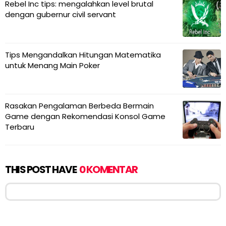
Rebel Inc tips: mengalahkan level brutal
dengan gubernur civil servant
Tips Mengandalkan Hitungan Matematika
untuk Menang Main Poker
Rasakan Pengalaman Berbeda Bermain
Game dengan Rekomendasi Konsol Game
Terbaru
THIS POST HAVE
0 KOMENTAR