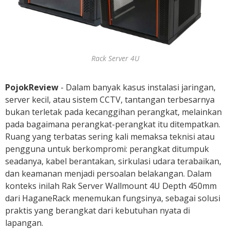
d
a
n
R
u
Rack Server 4U
k
o
PojokReview
- Dalam banyak kasus instalasi jaringan,
server kecil, atau sistem CCTV, tantangan terbesarnya
bukan terletak pada kecanggihan perangkat, melainkan
pada bagaimana perangkat-perangkat itu ditempatkan.
Ruang yang terbatas sering kali memaksa teknisi atau
pengguna untuk berkompromi: perangkat ditumpuk
seadanya, kabel berantakan, sirkulasi udara terabaikan,
dan keamanan menjadi persoalan belakangan. Dalam
konteks inilah Rak Server Wallmount 4U Depth 450mm
dari HaganeRack menemukan fungsinya, sebagai solusi
praktis yang berangkat dari kebutuhan nyata di
lapangan.