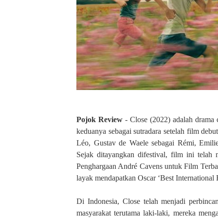
t
a
n
A
n
t
a
r
a
D
u
Pojok Review
- Close (2022) adalah drama 
a
keduanya sebagai sutradara setelah film debu
L
Léo, Gustav de Waele sebagai Rémi, Emili
a
k
Sejak ditayangkan difestival, film ini tel
i
Penghargaan André Cavens untuk Film Terbaik
-
layak mendapatkan Oscar ‘Best International 
L
a
Di Indonesia, Close telah menjadi perbinca
k
masyarakat terutama laki-laki, mereka meng