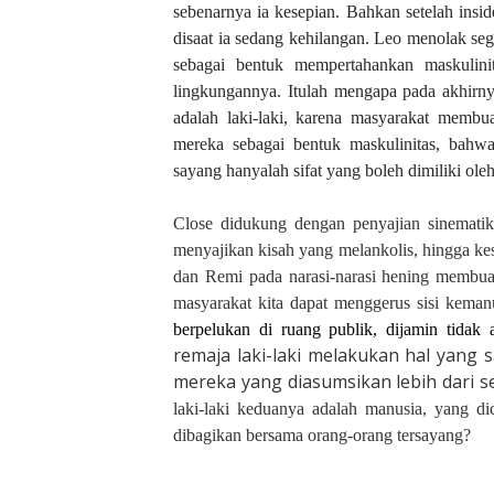
sebenarnya ia kesepian. Bahkan setelah ins
disaat ia sedang kehilangan. Leo menolak se
sebagai bentuk mempertahankan maskulin
lingkungannya. Itulah mengapa pada akhirn
adalah laki-laki, karena masyarakat memb
mereka sebagai bentuk maskulinitas, bahw
sayang hanyalah sifat yang boleh dimiliki ol
Close didukung dengan penyajian sinemati
menyajikan kisah yang melankolis, hingga k
dan Remi pada narasi-narasi hening membuat
masyarakat kita dapat menggerus sisi keman
berpelukan di ruang publik, dijamin tida
remaja laki-laki melakukan hal yan
mereka yang diasumsikan lebih dari s
laki-laki keduanya adalah manusia, yang di
dibagikan bersama orang-orang tersayang?