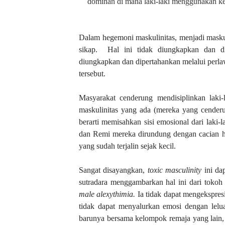
dominan di mana laki-laki menggunakan k
Dalam hegemoni maskulinitas, menjadi masku
sikap.
Hal ini tidak diungkapkan dan di
diungkapkan dan dipertahankan melalui perlaw
tersebut.
Masyarakat cenderung mendisiplinkan laki-
maskulinitas yang ada (mereka yang cenderu
berarti memisahkan sisi emosional dari laki-
dan Remi mereka dirundung dengan cacian 
yang sudah terjalin sejak kecil.
Sangat disayangkan,
toxic masculinity
ini da
sutradara menggambarkan hal ini dari toko
male alexythimia.
Ia tidak dapat mengekspres
tidak dapat menyalurkan emosi dengan lelu
barunya bersama kelompok remaja yang lain, 