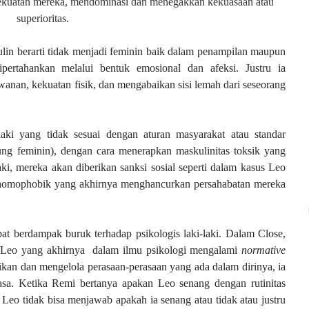
ekuatan mereka, mendominasi dan menegakkan kekuasaan atau
superioritas.
lin berarti tidak menjadi feminin baik dalam penampilan maupun
pertahankan melalui bentuk emosional dan afeksi. Justru ia
anan, kekuatan fisik, dan mengabaikan sisi lemah dari seseorang
laki yang tidak sesuai dengan aturan masyarakat atau standar
ng feminin), dengan cara menerapkan maskulinitas toksik yang
laki, mereka akan diberikan sanksi sosial seperti dalam kasus Leo
homophobik yang akhirnya menghancurkan persahabatan mereka
pat berdampak buruk terhadap psikologis laki-laki. Dalam Close,
h Leo yang akhirnya
dalam ilmu psikologi mengalami
normative
ikan dan mengelola perasaan-perasaan yang ada dalam dirinya, ia
asa. Ketika Remi bertanya apakan Leo senang dengan rutinitas
Leo tidak bisa menjawab apakah ia senang atau tidak atau justru