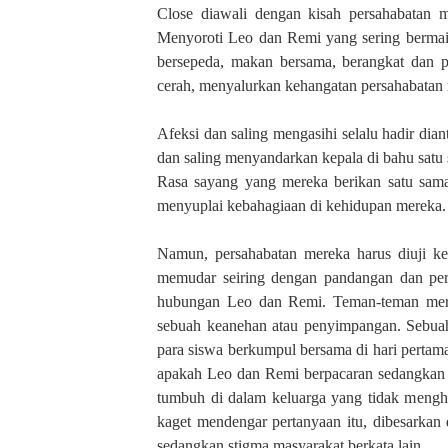
i
Close diawali dengan kisah persahabatan 
Menyoroti Leo dan Remi yang sering bermain
bersepeda, makan bersama, berangkat dan 
cerah, menyalurkan kehangatan persahabatan 
Afeksi dan saling mengasihi selalu hadir di
dan saling menyandarkan kepala di bahu satu 
Rasa sayang yang mereka berikan satu sama 
menyuplai kebahagiaan di kehidupan mereka.
Namun, persahabatan mereka harus diuji k
memudar seiring dengan pandangan dan peri
hubungan Leo dan Remi. Teman-teman mer
sebuah keanehan atau penyimpangan. Sebuah
para siswa berkumpul bersama di hari perta
apakah Leo dan Remi berpacaran sedangkan p
tumbuh di dalam keluarga yang tidak mengha
kaget mendengar pertanyaan itu, dibesarkan
sedangkan stigma masyarakat berkata lain.