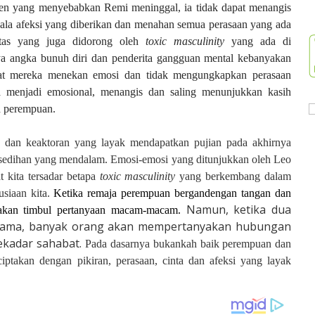
iden yang menyebabkan Remi meninggal, ia tidak dapat menangis
gala afeksi yang diberikan dan menahan semua perasaan yang ada
itas yang juga didorong oleh
toxic masculinity
yang ada di
ya angka bunuh diri dan penderita gangguan mental kebanyakan
uat mereka menekan emosi dan tidak mengungkapkan perasaan
a menjadi emosional, menangis dan saling menunjukkan kasih
eh perempuan.
k dan keaktoran yang layak mendapatkan pujian pada akhirnya
esedihan yang mendalam. Emosi-emosi yang ditunjukkan oleh Leo
 kita tersadar betapa
toxic masculinity
yang berkembang dalam
usiaan kita.
Ketika remaja perempuan bergandengan tangan dan
Namun, ketika dua
k akan timbul pertanyaan macam-macam.
g sama, banyak orang akan mempertanyakan hubungan
ekadar sahabat.
Pada dasarnya bukankah baik perempuan dan
ciptakan dengan pikiran, perasaan, cinta dan afeksi yang layak