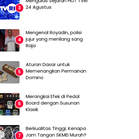
Mengulas Sejarah HUT TVRI
24 Agustus
Mengenal Royadin, polisi
jujur yang menilang sang
Raja
Aturan Dasar untuk
Memenangkan Permainan
Domino
Merangkai Efek di Pedal
Board dengan Susunan
Klasik
Berkualitas Tinggi, Kenapa
Jam Tangan SKMEI Murah?