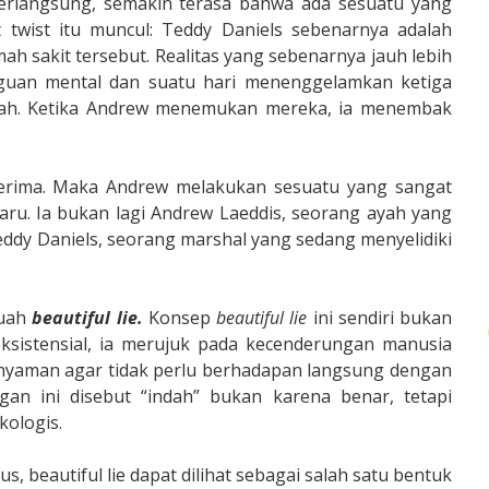
erlangsung, semakin terasa bahwa ada sesuatu yang
t twist itu muncul: Teddy Daniels sebenarnya adalah
ah sakit tersebut. Realitas yang sebenarnya jauh lebih
gguan mental dan suatu hari menenggelamkan ketiga
ah. Ketika Andrew menemukan mereka, ia menembak
iterima. Maka Andrew melakukan sesuatu yang sangat
baru. Ia bukan lagi Andrew Laeddis, seorang ayah yang
eddy Daniels, seorang marshal yang sedang menyelidiki
buah
beautiful lie.
Konsep
beautiful lie
ini sendiri bukan
t eksistensial, ia merujuk pada kecenderungan manusia
 nyaman agar tidak perlu berhadapan langsung dengan
gan ini disebut “indah” bukan karena benar, tetapi
kologis.
, beautiful lie dapat dilihat sebagai salah satu bentuk