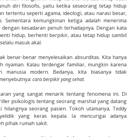
uh diri filosofis, yaitu ketika seseorang tetap hidup
 tertentu seperti agama, ideologi, atau narasi besar,
p. Sementara kemungkinan ketiga adalah menerima
dup dengan kesadaran penuh terhadapnya. Dengan kata
enti hidup, berhenti berpikir, atau tetap hidup sambil
elalu masuk akal.
dak benar-benar menyelesaikan absurditas. Kita hanya
h nyaman. Kalau terdengar familiar, mungkin karena
n manusia modern. Bedanya, kita biasanya tidak
a menyebutnya:
cara berpikir yang sehat.
baran yang sangat menarik tentang fenomena ini. Di
riller psikologis tentang seorang marshal yang datang
ki hilangnya seorang pasien. Tokoh utamanya, Teddy
yelidik yang keras kepala. Ia mencurigai adanya
eh pihak rumah sakit.