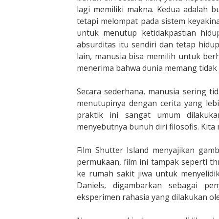
lagi memiliki makna. Kedua adalah bun
tetapi melompat pada sistem keyakinan
untuk menutup ketidakpastian hidu
absurditas itu sendiri dan tetap hi
lain, manusia bisa memilih untuk berh
menerima bahwa dunia memang tidak s
Secara sederhana, manusia sering ti
menutupinya dengan cerita yang lebi
praktik ini sangat umum dilakuka
menyebutnya bunuh diri filosofis. Kit
Film Shutter Island menyajikan gam
permukaan, film ini tampak seperti th
ke rumah sakit jiwa untuk menyelidi
Daniels, digambarkan sebagai pen
eksperimen rahasia yang dilakukan ol