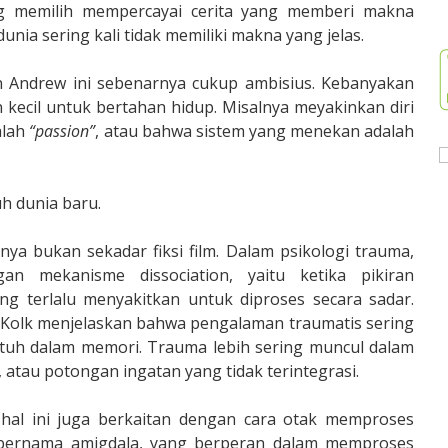
rang memilih mempercayai cerita yang memberi makna
ia sering kali tidak memiliki makna yang jelas.
 Andrew ini sebenarnya cukup ambisius. Kebanyakan
cil untuk bertahan hidup. Misalnya meyakinkan diri
alah
“passion”
, atau bahwa sistem yang menekan adalah
uh dunia baru.
ya bukan sekadar fiksi film. Dalam psikologi trauma,
gan mekanisme dissociation, yaitu ketika pikiran
g terlalu menyakitkan untuk diproses secara sadar.
er Kolk menjelaskan bahwa pengalaman traumatis sering
 utuh dalam memori. Trauma lebih sering muncul dalam
 atau potongan ingatan yang tidak terintegrasi.
 hal ini juga berkaitan dengan cara otak memproses
 bernama amigdala, yang berperan dalam memproses