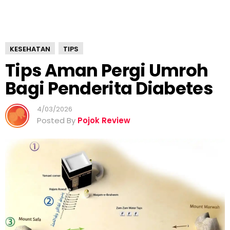
g
i
P
e
KESEHATAN
TIPS
n
d
Tips Aman Pergi Umroh
e
Bagi Penderita Diabetes
r
i
t
4/03/2026
a
Posted By
Pojok Review
D
i
a
b
e
t
e
s