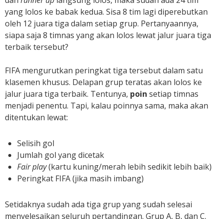
dan
runner up
langsung lolos, maka sudah ada 24 tim
a
yang lolos ke babak kedua. Sisa 8 tim lagi diperebutkan
t
oleh 12 juara tiga dalam setiap grup. Pertanyaannya,
J
siapa saja 8 timnas yang akan lolos lewat jalur juara tiga
a
terbaik tersebut?
l
u
FIFA mengurutkan peringkat tiga tersebut dalam satu
r
klasemen khusus. Delapan grup teratas akan lolos ke
J
jalur juara tiga terbaik. Tentunya,
poin
setiap timnas
u
menjadi penentu. Tapi, kalau poinnya sama, maka akan
a
ditentukan lewat:
r
a
T
Selisih gol
i
Jumlah gol yang dicetak
g
Fair play
(kartu kuning/merah lebih sedikit lebih baik)
a
Peringkat FIFA (jika masih imbang)
T
e
r
Setidaknya sudah ada tiga grup yang sudah selesai
b
menyelesaikan seluruh pertandingan. Grup A, B, dan C.