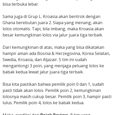
bisa terbuka lebar.
Sama juga di Grup L. Kroasia akan bentrok dengan
Ghana berebutan juara 2. Siapa yang menang, akan
lolos otomatis. Tapi, bila imbang, maka Kroasia akan
besar kemungkinan lolos via jalur juara tiga terbaik.
Dari kemungkinan di atas, maka yang bisa dikatakan
hampir aman ada Bosnia & Herzegovina, Korea Selatan,
Swedia, Kroasia, dan Aljazair. 5 tim ini sudah
mengantongi 3 poin, yang menjaga peluang lolos ke
babak kedua lewat jalur juara tiga terbaik.
Bisa kita pastikan bahwa pemilik poin 0 dan 1, sudah
pasti tidak akan lolos. Pemilik poin 2, kemungkinan
lolosnya masih cukup besar. Pemilik poin 3, hampir pasti
lulus. Pemilik poin 4, lolos ke babak kedua.