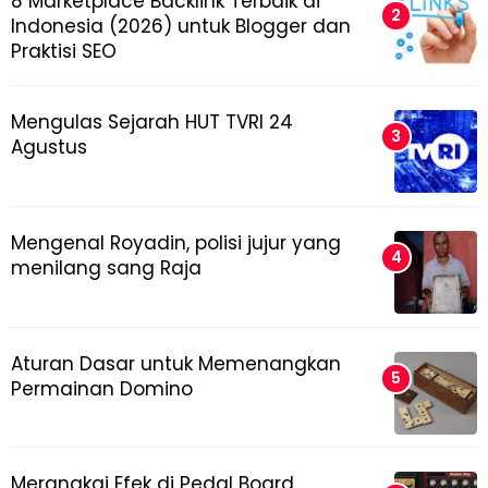
8 Marketplace Backlink Terbaik di
Indonesia (2026) untuk Blogger dan
Praktisi SEO
Mengulas Sejarah HUT TVRI 24
Agustus
Mengenal Royadin, polisi jujur yang
menilang sang Raja
Aturan Dasar untuk Memenangkan
Permainan Domino
Merangkai Efek di Pedal Board