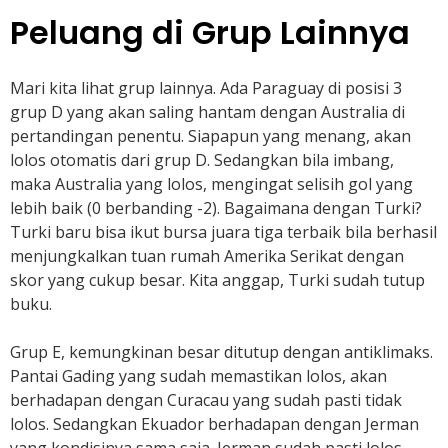
Peluang di Grup Lainnya
Mari kita lihat grup lainnya. Ada Paraguay di posisi 3
grup D yang akan saling hantam dengan Australia di
pertandingan penentu. Siapapun yang menang, akan
lolos otomatis dari grup D. Sedangkan bila imbang,
maka Australia yang lolos, mengingat selisih gol yang
lebih baik (0 berbanding -2). Bagaimana dengan Turki?
Turki baru bisa ikut bursa juara tiga terbaik bila berhasil
menjungkalkan tuan rumah Amerika Serikat dengan
skor yang cukup besar. Kita anggap, Turki sudah tutup
buku.
Grup E, kemungkinan besar ditutup dengan antiklimaks.
Pantai Gading yang sudah memastikan lolos, akan
berhadapan dengan Curacau yang sudah pasti tidak
lolos. Sedangkan Ekuador berhadapan dengan Jerman