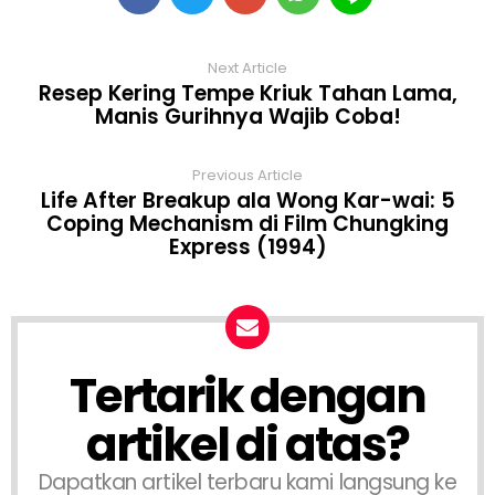
Next Article
Resep Kering Tempe Kriuk Tahan Lama,
Manis Gurihnya Wajib Coba!
Previous Article
Life After Breakup ala Wong Kar-wai: 5
Coping Mechanism di Film Chungking
Express (1994)
Tertarik dengan
artikel di atas?
Dapatkan artikel terbaru kami langsung ke