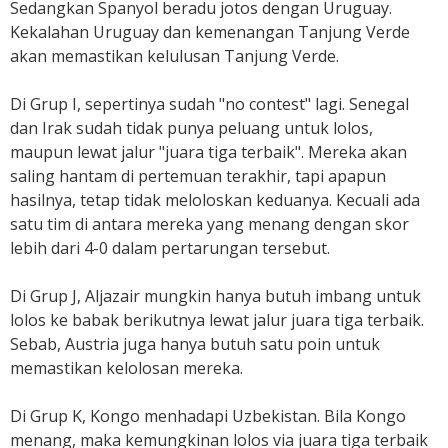
Sedangkan Spanyol beradu jotos dengan Uruguay.
Kekalahan Uruguay dan kemenangan Tanjung Verde
akan memastikan kelulusan Tanjung Verde.
Di Grup I, sepertinya sudah "no contest" lagi. Senegal
dan Irak sudah tidak punya peluang untuk lolos,
maupun lewat jalur "juara tiga terbaik". Mereka akan
saling hantam di pertemuan terakhir, tapi apapun
hasilnya, tetap tidak meloloskan keduanya. Kecuali ada
satu tim di antara mereka yang menang dengan skor
lebih dari 4-0 dalam pertarungan tersebut.
Di Grup J, Aljazair mungkin hanya butuh imbang untuk
lolos ke babak berikutnya lewat jalur juara tiga terbaik.
Sebab, Austria juga hanya butuh satu poin untuk
memastikan kelolosan mereka.
Di Grup K, Kongo menhadapi Uzbekistan. Bila Kongo
menang, maka kemungkinan lolos via juara tiga terbaik