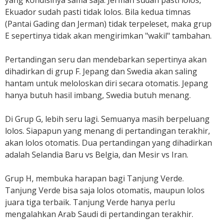
yang kondisinya sama saja. Jerman sudah pasti lolos,
Ekuador sudah pasti tidak lolos. Bila kedua timnas
(Pantai Gading dan Jerman) tidak terpeleset, maka grup
E sepertinya tidak akan mengirimkan "wakil" tambahan.
Pertandingan seru dan mendebarkan sepertinya akan
dihadirkan di grup F. Jepang dan Swedia akan saling
hantam untuk meloloskan diri secara otomatis. Jepang
hanya butuh hasil imbang, Swedia butuh menang.
Di Grup G, lebih seru lagi. Semuanya masih berpeluang
lolos. Siapapun yang menang di pertandingan terakhir,
akan lolos otomatis. Dua pertandingan yang dihadirkan
adalah Selandia Baru vs Belgia, dan Mesir vs Iran.
Grup H, membuka harapan bagi Tanjung Verde.
Tanjung Verde bisa saja lolos otomatis, maupun lolos
juara tiga terbaik. Tanjung Verde hanya perlu
mengalahkan Arab Saudi di pertandingan terakhir.