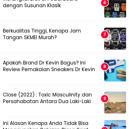
dengan Susunan Klasik
Berkualitas Tinggi, Kenapa Jam
Tangan SKMEI Murah?
Apakah Brand Dr Kevin Bagus? Ini
Review Pemakaian Sneakers Dr Kevin
Close (2022) : Toxic Masculinity dan
Persahabatan Antara Dua Laki-Laki
Ini Alasan Kenapa Anda Tidak Bisa