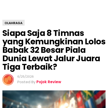
K
e
m
u
OLAHRAGA
n
g
Siapa Saja 8 Timnas
k
yang Kemungkinan Lolos
i
n
Babak 32 Besar Piala
a
Dunia Lewat Jalur Juara
n
L
Tiga Terbaik?
o
l
6/25/2026
o
Posted By
Pojok Review
s
B
a
b
a