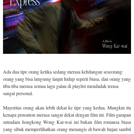
c
h
a
n
i
s
m
d
i
F
i
Ada dua tipe orang ketika sedang merasa kehilangan seseorang:
l
orang yang bisa langsung lanjut hidup seperti biasa, dan orang yang
m
tiba-tiba merasa semua lagu galau di playlist mendadak terasa
C
sangat personal.
h
u
n
Mayoritas orang akan lebih dekat ke tipe yang kedua. Mungkin itu
g
kenapa penonton merasa sangat dekat dengan film ini. Film garapan
k
sutradara hongkong Wong Kar-wai ini bukan film romansa biasa
i
yang sibuk memperlihatkan orang menangis di bawah hujan sambil
n