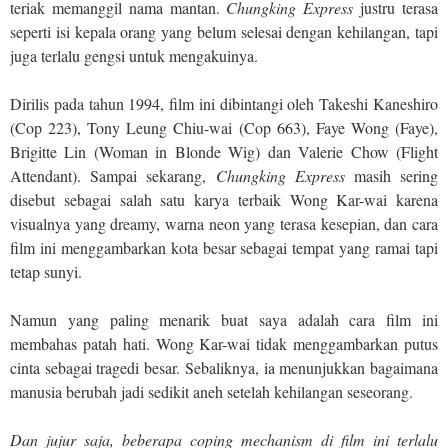
teriak memanggil nama mantan.
Chungking Express
justru terasa
g
seperti isi kepala orang yang belum selesai dengan kehilangan, tapi
E
juga terlalu gengsi untuk mengakuinya.
x
p
Dirilis pada tahun 1994, film ini dibintangi oleh Takeshi Kaneshiro
r
(Cop 223), Tony Leung Chiu-wai (Cop 663), Faye Wong (Faye),
e
Brigitte Lin (Woman in Blonde Wig) dan Valerie Chow (Flight
s
s
Attendant). Sampai sekarang,
Chungking Express
masih sering
(
disebut sebagai salah satu karya terbaik Wong Kar-wai karena
1
visualnya yang dreamy, warna neon yang terasa kesepian, dan cara
9
film ini menggambarkan kota besar sebagai tempat yang ramai tapi
9
tetap sunyi.
4
)
Namun yang paling menarik buat saya adalah cara film ini
membahas patah hati. Wong Kar-wai tidak menggambarkan putus
cinta sebagai tragedi besar. Sebaliknya, ia menunjukkan bagaimana
manusia berubah jadi sedikit aneh setelah kehilangan seseorang.
Dan jujur saja, beberapa coping mechanism di film ini terlalu