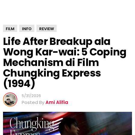
o
n
g
K
FILM
INFO
REVIEW
a
r
Life After Breakup ala
-
Wong Kar-wai: 5 Coping
w
a
Mechanism di Film
i
Chungking Express
:
5
(1994)
C
o
5/31/2026
p
Posted By
Ami Alifia
i
n
g
M
e