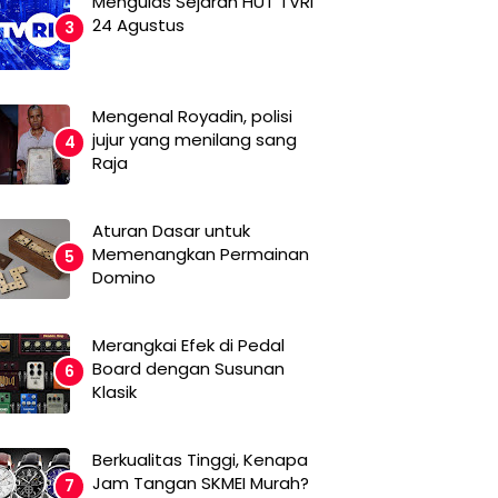
Mengulas Sejarah HUT TVRI
24 Agustus
Mengenal Royadin, polisi
jujur yang menilang sang
Raja
Aturan Dasar untuk
Memenangkan Permainan
Domino
Merangkai Efek di Pedal
Board dengan Susunan
Klasik
Berkualitas Tinggi, Kenapa
Jam Tangan SKMEI Murah?