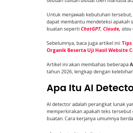
sebuah tulisan dibuat oleh manusia at
Untuk menjawab kebutuhan tersebut, k
dapat membantu mendeteksi apakah su
buatan seperti
ChatGPT
,
Claude
,
atau
Sebelumnya, baca juga artikel ini:
Tips
Organik Beserta Uji Hasil Website C
Artikel ini akan membahas beberapa
A
tahun 2026, lengkap dengan kelebiha
Apa Itu AI Detect
AI detector adalah perangkat lunak ya
memperkirakan apakah teks tersebut d
buatan. Cara kerjanya umumnya berdas