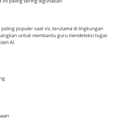
 ini paling sering digunakan.
 paling populer saat ini, terutama di lingkungan
embangkan untuk membantu guru mendeteksi tugas
leh AI.
ang
naan