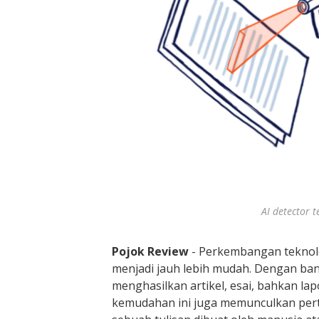
a
n
A
I
AI detector 
Pojok Review
- Perkembangan teknol
menjadi jauh lebih mudah. Dengan bant
menghasilkan artikel, esai, bahkan l
kemudahan ini juga memunculkan per