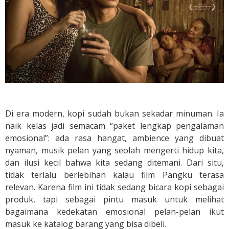
e
r
s
a
m
a
S
e
c
a
Di era modern, kopi sudah bukan sekadar minuman. Ia
n
naik kelas jadi semacam “paket lengkap pengalaman
g
emosional”: ada rasa hangat, ambience yang dibuat
k
i
nyaman, musik pelan yang seolah mengerti hidup kita,
r
dan ilusi kecil bahwa kita sedang ditemani. Dari situ,
K
tidak terlalu berlebihan kalau film Pangku terasa
o
relevan. Karena film ini tidak sedang bicara kopi sebagai
p
produk, tapi sebagai pintu masuk untuk melihat
i
bagaimana kedekatan emosional pelan-pelan ikut
masuk ke katalog barang yang bisa dibeli.