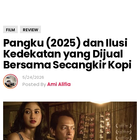
K
e
d
e
FILM
REVIEW
k
a
Pangku (2025) dan Ilusi
t
Kedekatan yang Dijual
a
n
Bersama Secangkir Kopi
y
a
5/24/2026
n
Posted By
Ami Alifia
g
D
i
j
u
a
l
B