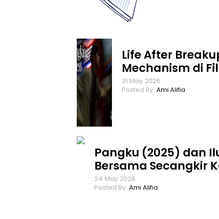
Life After Break
Mechanism di Fi
31
May
2026
Ami Alifia
Pangku (2025) dan Il
Bersama Secangkir K
24
May
2026
Ami Alifia