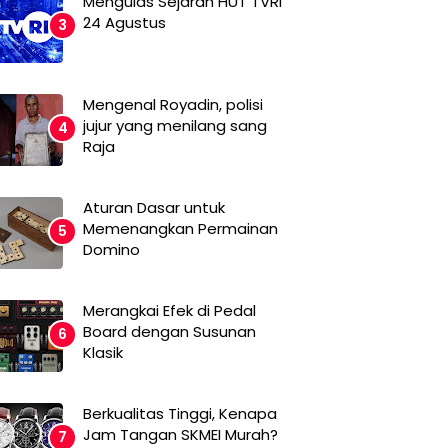
Mengulas Sejarah HUT TVRI
24 Agustus
Mengenal Royadin, polisi
jujur yang menilang sang
Raja
Aturan Dasar untuk
Memenangkan Permainan
Domino
Merangkai Efek di Pedal
Board dengan Susunan
Klasik
Berkualitas Tinggi, Kenapa
Jam Tangan SKMEI Murah?