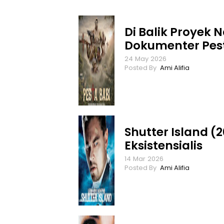
Di Balik Proyek N
Dokumenter Pest
24
May
2026
Ami Alifia
Shutter Island (2
Eksistensialis
14
Mar
2026
Ami Alifia