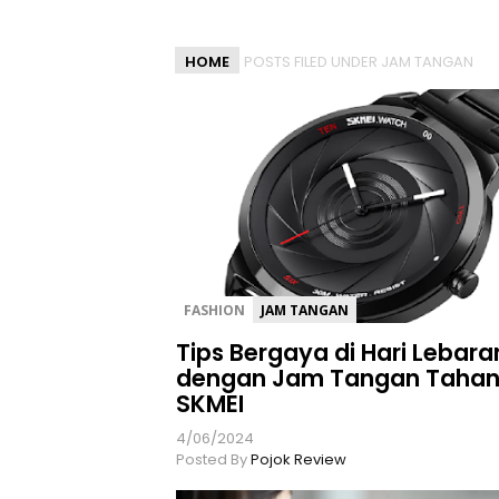
l
a
HOME
POSTS FILED UNDER JAM TANGAN
s
a
n
T
e
r
b
a
i
k
FASHION
JAM TANGAN
U
n
Tips Bergaya di Hari Lebara
t
dengan Jam Tangan Tahan 
u
SKMEI
k
m
4/06/2024
Posted By
Pojok Review
u