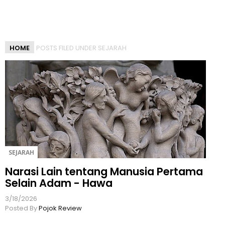
l
a
s
a
HOME
POSTS FILED UNDER SEJARAH
n
T
e
r
b
a
i
k
U
n
SEJARAH
t
Narasi Lain tentang Manusia Pertama
u
Selain Adam - Hawa
k
m
3/18/2026
u
Posted By
Pojok Review